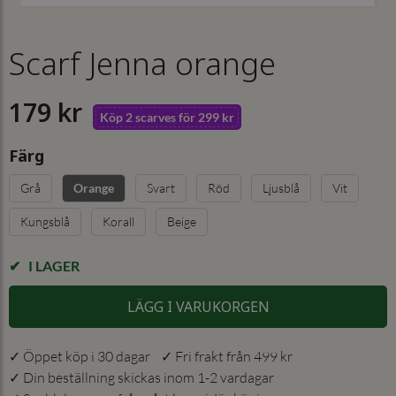
Scarf Jenna orange
179 kr
Köp 2 scarves för 299 kr
Färg
Grå
Svart
Röd
Ljusblå
Vit
Orange
Kungsblå
Korall
Beige
I LAGER
LÄGG I VARUKORGEN
✓ Öppet köp i 30 dagar ✓ Fri frakt från 499 kr
✓ Din beställning skickas inom 1-2 vardagar