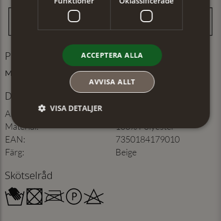
Funktioner
Oklassificerade
Produktinformation
ACCEPTERA ALLA
Mått: 70x70 cm
AVVISA ALLT
Detaljer
VISA DETALJER
Artikelnummer
:
104201521
Material
:
100% Polyester
EAN
:
7350184179010
Färg
:
Beige
Skötselråd