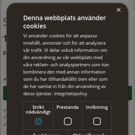
×
Denna webbplats använder
Scarf Minou beige
cookies
Vi använder cookies för att anpassa
179 kr
Köp 2 scarves för 299 kr
innehåll, annonser och för att analysera
vår trafik. Vi delar också information om
Färg
din användning av vår webbplats med
våra reklam- och analyspartners som kan
Röd
Beige
kombinera den med annan information
som du har tillhandahållit dem eller som
I LAGER
de har samlat in från din användning av
LÄGG I VARUKORGEN
deras tjänster.
Integritetspolicy
Strikt
Prestanda
Inriktning
✓ Öppet köp i 30 dagar ✓ Fri frakt från 499 kr
nödvändigt
✓ Din beställning skickas inom 1-2 vardagar
✓ Snabb leverans från vårt lager i Jönköping