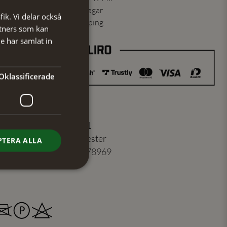
ning skickas inom 1-2 vardagar
fik. Vi delar också
ns från vårt lager i Jönköping
tners som kan
e har samlat in
Oklassificerade
er
:
104205521
100% Polyester
PTERA ALLA
7350184178969
Röd