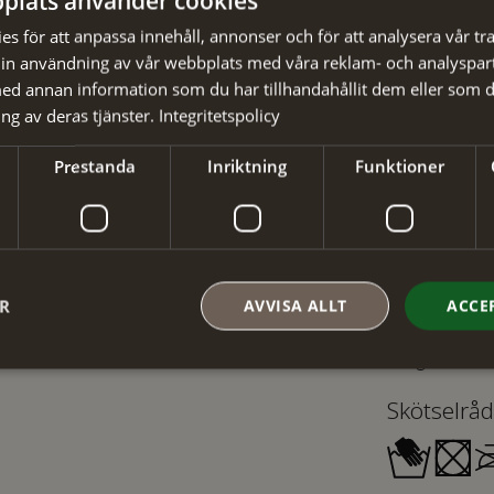
plats använder cookies
✓ Din beställ
s för att anpassa innehåll, annonser och för att analysera vår tra
✓ Snabb levera
in användning av vår webbplats med våra reklam- och analyspar
d annan information som du har tillhandahållit dem eller som d
ng av deras tjänster.
Integritetspolicy
Prestanda
Inriktning
Funktioner
Detaljer
Artikelnumm
Material
:
ER
AVVISA ALLT
ACCE
EAN
:
Färg
:
Skötselråd