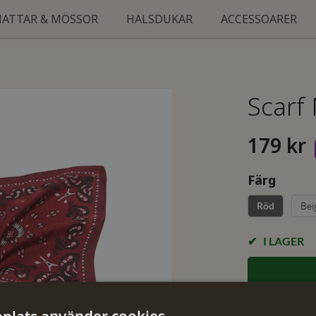
HATTAR & MÖSSOR
HALSDUKAR
ACCESSOARER
Scarf
179 kr
Färg
Bei
Röd
I LAGER
✓ Öppet köp i