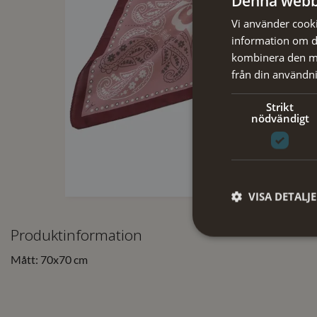
Denna webb
Vi använder cookie
information om d
kombinera den me
från din användni
Strikt
nödvändigt
VISA DETALJ
Produktinformation
Mått: 70x70 cm