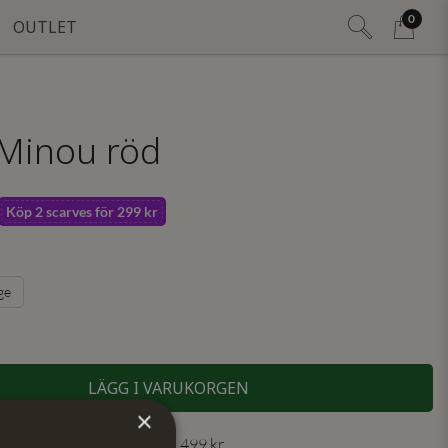
0
OUTLET
 Minou röd
Köp 2 scarves för 299 kr
ge
LÄGG I VARUKORGEN
×
 30 dagar ✓ Fri frakt från 499 kr