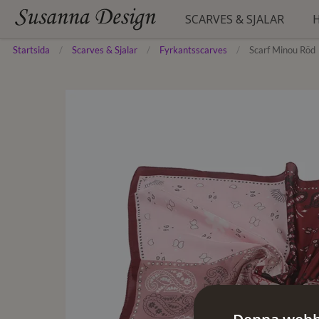
SCARVES & SJALAR
Startsida
Scarves & Sjalar
Fyrkantsscarves
Scarf Minou Röd
ENFÄRGADE
HATTAR
BÄLTEN
MÖNSTRADE
MÖSSOR
HANDSKAR
FESTLIGA
BASKRAR
STRANDTUNIKOR
FYRKANTSSCARVES
STRUMPOR
SIDENSCARVES
STÖDSTRUMPOR
PLÅNBÖCKER
PONCHOS
PYJAMAS