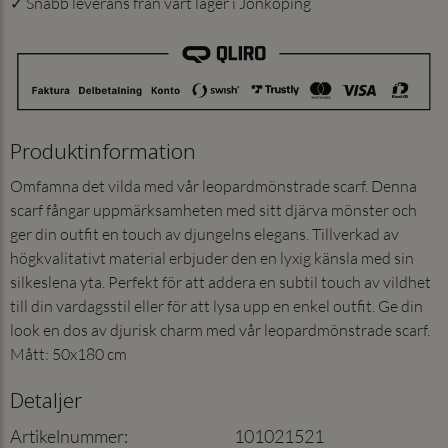
✓ Snabb leverans från vårt lager i Jönköping
Produktinformation
Omfamna det vilda med vår leopardmönstrade scarf. Denna
scarf fångar uppmärksamheten med sitt djärva mönster och
ger din outfit en touch av djungelns elegans. Tillverkad av
högkvalitativt material erbjuder den en lyxig känsla med sin
silkeslena yta. Perfekt för att addera en subtil touch av vildhet
till din vardagsstil eller för att lysa upp en enkel outfit. Ge din
look en dos av djurisk charm med vår leopardmönstrade scarf.
Mått: 50x180 cm
Detaljer
Artikelnummer
:
101021521