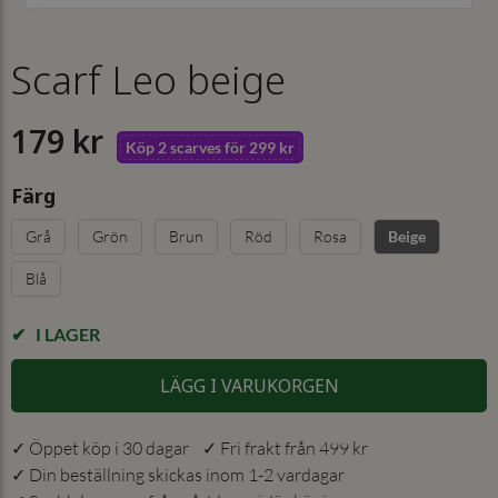
Scarf Leo beige
179 kr
Köp 2 scarves för 299 kr
Färg
Grå
Grön
Brun
Röd
Rosa
Beige
Blå
I LAGER
LÄGG I VARUKORGEN
✓ Öppet köp i 30 dagar ✓ Fri frakt från 499 kr
✓ Din beställning skickas inom 1-2 vardagar