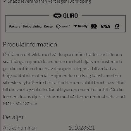
✓ Snabb leverans från vårt lager i Jönköping
Produktinformation
Omfamna det vilda med vår leopardmönstrade scarf. Denna
scarf fångar uppmärksamheten med sitt djärva mönster och
ger din outfit en touch av djungelns elegans. Tillverkad av
högkvalitativt material erbjuder den en lyxig känsla med sin
silkeslena yta. Perfekt för att addera en subtil touch av vildhet
till din vardagsstil eller för att lysa upp en enkel outfit. Ge din
look en dos av djurisk charm med vår leopardmönstrade scarf.
Mått: 50x180 cm
Detaljer
Artikelnummer
:
101023521