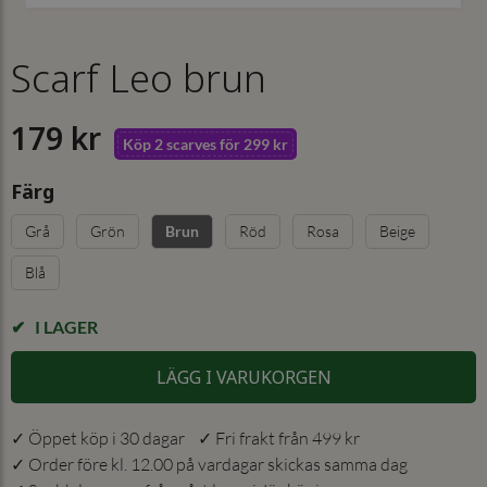
Scarf Leo brun
179 kr
Köp 2 scarves för 299 kr
Färg
Grå
Grön
Röd
Rosa
Beige
Brun
Blå
I LAGER
LÄGG I VARUKORGEN
✓ Öppet köp i 30 dagar ✓ Fri frakt från 499 kr
✓ Order före kl. 12.00 på vardagar skickas samma dag